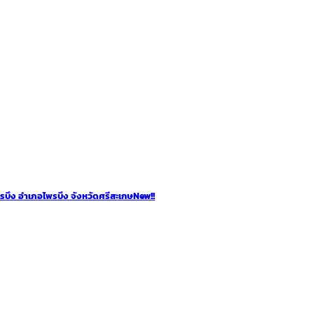
พรบึง อำเภอไพรบึง จังหวัดศรีสะเกษ
New!!