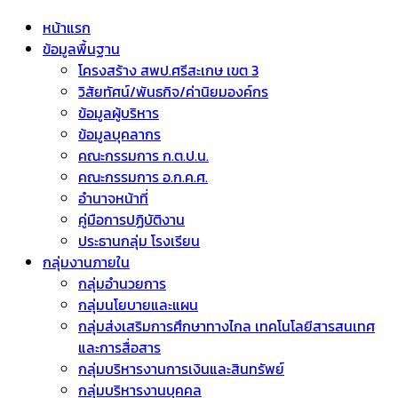
หน้าแรก
ข้อมูลพื้นฐาน
โครงสร้าง สพป.ศรีสะเกษ เขต 3
วิสัยทัศน์/พันธกิจ/ค่านิยมองค์กร
ข้อมูลผู้บริหาร
ข้อมูลบุคลากร
คณะกรรมการ ก.ต.ป.น.
คณะกรรมการ อ.ก.ค.ศ.
อำนาจหน้าที่
คู่มือการปฏิบัติงาน
ประธานกลุ่ม โรงเรียน
กลุ่มงานภายใน
กลุ่มอำนวยการ
กลุ่มนโยบายและแผน
กลุ่มส่งเสริมการศึกษาทางไกล เทคโนโลยีสารสนเทศ
และการสื่อสาร
กลุ่มบริหารงานการเงินและสินทรัพย์
กลุ่มบริหารงานบุคคล