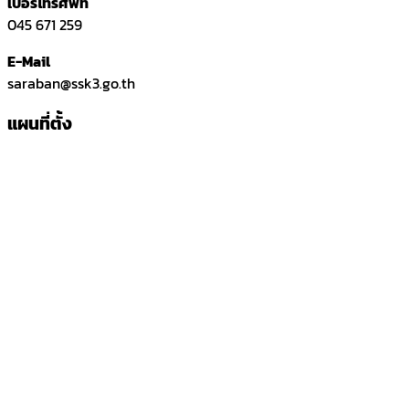
เบอร์โทรศัพท์
045 671 259
E-Mail
saraban@ssk3.go.th
แผนที่ตั้ง