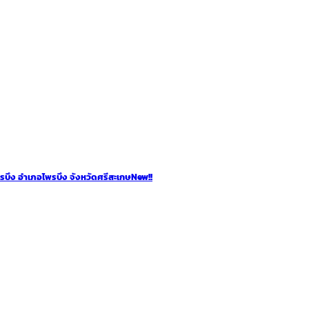
พรบึง อำเภอไพรบึง จังหวัดศรีสะเกษ
New!!