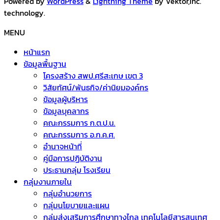
Powered by
WordPress
&
Lightning Theme
by Vektor,Inc.
technology.
MENU
หน้าแรก
ข้อมูลพื้นฐาน
โครงสร้าง สพป.ศรีสะเกษ เขต 3
วิสัยทัศน์/พันธกิจ/ค่านิยมองค์กร
ข้อมูลผู้บริหาร
ข้อมูลบุคลากร
คณะกรรมการ ก.ต.ป.น.
คณะกรรมการ อ.ก.ค.ศ.
อำนาจหน้าที่
คู่มือการปฏิบัติงาน
ประธานกลุ่ม โรงเรียน
กลุ่มงานภายใน
กลุ่มอำนวยการ
กลุ่มนโยบายและแผน
กลุ่มส่งเสริมการศึกษาทางไกล เทคโนโลยีสารสนเทศ