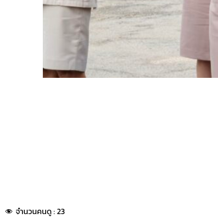
จำนวนคนดู :
23