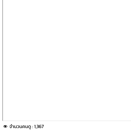
จำนวนคนดู :
1,367