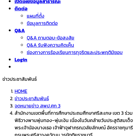
เปิดเผยข้อมูลสาธารณะ
ติดต่อ
แผนที่ตั้ง
ข้อมูลการติดต่อ
Q&A
Q&A ถามตอบ-ข้อสงสัย
Q&A รับฟังความคิดเห็น
ช่องทางการร้องเรียนการทุจริตและประพฤติมิชอบ
Login
ข่าวประชาสัมพันธ์
HOME
ข่าวประชาสัมพันธ์
จดหมายข่าว สพป.ศก 3
สำนักงานเขตพื้นที่การศึกษาประถมศึกษาศรีสะเกษ เขต 3 ร่วม
พิธีวางพานพุ่มทอง–พุ่มเงิน เนื่องในวันคล้ายวันประสูติสมเด็จ
พระเจ้าน้องนางเธอ เจ้าฟ้าจุฬาภรณวลัยลักษณ์ อัครราชกุมารี
กรมพระศรีสวางควัฒน วรขัตติยราชนารี