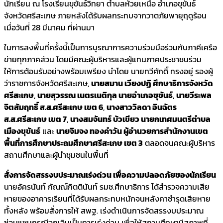
นักเรียน ณ โรงเรียนขุขันธ์วิทยา ตำบลห้วยเหนือ อำเภอขุขันธ์
จังหวัดศรีสะเกษ ภายหลังได้รับผลกระทบจากวาตภัยพายุฤดูร้อน
เมื่อวันที่ 28 มีนาคม ที่ผ่านมา
ในการลงพื้นที่ครั้งนี้เป็นการบูรณาการความร่วมมือร่วมกับภาคีเครือ
ข่ายทุกภาคส่วน โดยมีคณะผู้บริหารและผู้แทนภาคประชาชนร่วม
ให้การต้อนรับอย่างพร้อมเพรียง นำโดย นายทวีศักดิ์ ทรงอยู่ รองผู้
ว่าราชการจังหวัดศรีสะเกษ,
นายสมาน เวียงปฏิ ศึกษาธิการจังหวัด
ศรีสะเกษ
,
นายสุวรรณ เนตรเนติกุล นายอำเภอขุขันธ์
,
นายวีระพล
จิตสัมฤทธิ์ ส.ส.ศรีสะเกษ เขต 6
,
นางสาววิลดา อินฉัตร
ส.ส.ศรีสะเกษ เขต 7
,
นางสมจันทร์ บัวเขียว นายกเทศมนตรีตำบล
เมืองขุขันธ์
และ
นายจิมจง ทองคำวัน ผู้อำนวยการสำนักงานเขต
พื้นที่การศึกษาประถมศึกษาศรีสะเกษ เขต 3
ตลอดจนคณะผู้บริหาร
สถานศึกษาและผู้นำชุมชนในพื้นที่
สั่งการจัดสรรงบประมาณเร่งด่วน เพื่อความปลอดภัยของนักเรียน
นายอัครนันท์ กัณณ์กิตตินันท์ รมช.ศึกษาธิการ ได้สำรวจความเสีย
หายของอาคารเรียนที่ได้รับผลกระทบหนักจนหลังคาชำรุดเสียหาย
ทั้งหลัง พร้อมสั่งการให้ สพฐ. เร่งดำเนินการจัดสรรงบประมาณ
ซ่อมแซมกรณีฉุกเฉินเป็นการเร่งด่วน เพื่อให้สถานศึกษามีสภาพที่