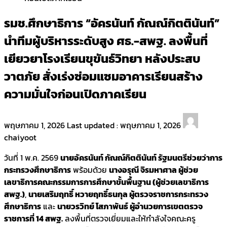
รมช.ศึกษาธิการ “อัครนันท์ กัณณ์กิตตินันท์”
นำทีมผู้บริหารระดับสูง ศธ.-สพฐ. ลงพื้นที่
เยียวยาโรงเรียนขุขันธ์วิทยา หลังประสบ
วาตภัย สั่งเร่งซ่อมแซมอาคารเรียนสร้าง
ความมั่นใจก่อนเปิดภาคเรียน
พฤษภาคม 1, 2026
Last updated :
พฤษภาคม 1, 2026
chaiyoot
วันที่ 1 พ.ค. 2569
นายอัครนันท์ กัณณ์กิตตินันท์ รัฐมนตรีช่วยว่าการ
กระทรวงศึกษาธิการ
พร้อมด้วย
นางอรุณี จิรมหาศาล ผู้ช่วย
เลขาธิการคณะกรรมการการศึกษาขั้นพื้นฐาน (ผู้ช่วยเลขาธิการ
สพฐ.)
,
นายเสริมฤทธิ์ หวายฤทธิ์ธนกุล ผู้ตรวจราชการกระทรวง
ศึกษาธิการ
และ
นายวรวิทย์ โสภาพันธ์ ผู้อำนวยการเขตตรวจ
ราชการที่ 14 สพฐ.
ลงพื้นที่ตรวจเยี่ยมและให้กำลังใจคณะครู