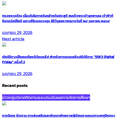
ทรงพระเจริญ ​เนื่องในโอกาสวันคล้ายวันประสูติ สมเด็จพระเจ้าลูกยาเธอ เจ้าฟ้าที
ปังกรรัศมีโชติ มหาวชิโรตตมางกูร สิริวิบูลยราชกุมารวันที่ ๒๙ เมษายน ๒๕๖๙
เมษายน 29, 2026
Next article
เปิดให้ดาวน์โหลดเกียรติบัตรแล้ว! สำหรับการอบรมเชิงปฏิบัติการ "SSK3 Digital
Friday" ครั้งที่ 2
เมษายน 29, 2026
Recent posts
ข่าวกลุ่มนิเทศติดตามและประเมินผลการจัดการศึกษา
การนิเทศ ติดตาม การส่งเสริมและพัฒนาศักยภาพผู้เรียนตามแนวทางพหุปัญญา