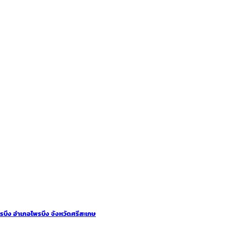
พรบึง อำเภอไพรบึง จังหวัดศรีสะเกษ