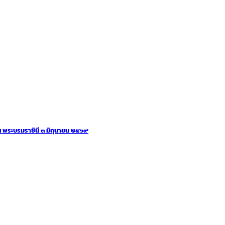
 พระบรมราชินี ๓ มิถุนายน ๒๕๖๙