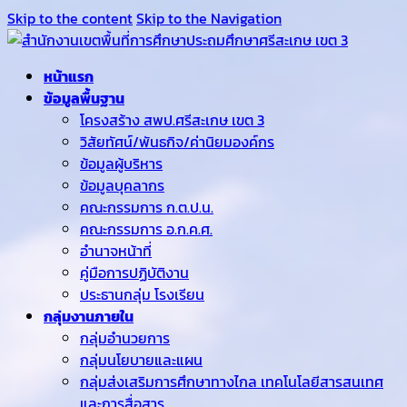
Skip to the content
Skip to the Navigation
หน้าแรก
ข้อมูลพื้นฐาน
โครงสร้าง สพป.ศรีสะเกษ เขต 3
วิสัยทัศน์/พันธกิจ/ค่านิยมองค์กร
ข้อมูลผู้บริหาร
ข้อมูลบุคลากร
คณะกรรมการ ก.ต.ป.น.
คณะกรรมการ อ.ก.ค.ศ.
อำนาจหน้าที่
คู่มือการปฏิบัติงาน
ประธานกลุ่ม โรงเรียน
กลุ่มงานภายใน
กลุ่มอำนวยการ
กลุ่มนโยบายและแผน
กลุ่มส่งเสริมการศึกษาทางไกล เทคโนโลยีสารสนเทศ
และการสื่อสาร