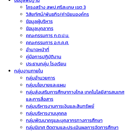
ข้อมูลพื้นฐาน
โครงสร้าง สพป.ศรีสะเกษ เขต 3
วิสัยทัศน์/พันธกิจ/ค่านิยมองค์กร
ข้อมูลผู้บริหาร
ข้อมูลบุคลากร
คณะกรรมการ ก.ต.ป.น.
คณะกรรมการ อ.ก.ค.ศ.
อำนาจหน้าที่
คู่มือการปฏิบัติงาน
ประธานกลุ่ม โรงเรียน
กลุ่มงานภายใน
กลุ่มอำนวยการ
กลุ่มนโยบายและแผน
กลุ่มส่งเสริมการศึกษาทางไกล เทคโนโลยีสารสนเทศ
และการสื่อสาร
กลุ่มบริหารงานการเงินและสินทรัพย์
กลุ่มบริหารงานบุคคล
กลุ่มพัฒนาครูและบุคลากรทางการศึกษา
กลุ่มนิเทศ ติดตามและประเมินผลการจัดการศึกษา