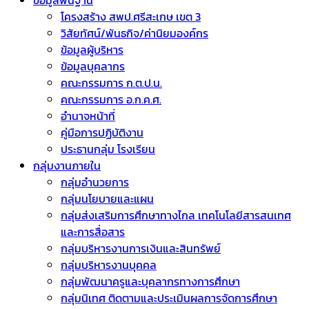
ข้อมูลพื้นฐาน
โครงสร้าง สพป.ศรีสะเกษ เขต 3
วิสัยทัศน์/พันธกิจ/ค่านิยมองค์กร
ข้อมูลผู้บริหาร
ข้อมูลบุคลากร
คณะกรรมการ ก.ต.ป.น.
คณะกรรมการ อ.ก.ค.ศ.
อำนาจหน้าที่
คู่มือการปฏิบัติงาน
ประธานกลุ่ม โรงเรียน
กลุ่มงานภายใน
กลุ่มอำนวยการ
กลุ่มนโยบายและแผน
กลุ่มส่งเสริมการศึกษาทางไกล เทคโนโลยีสารสนเทศ
และการสื่อสาร
กลุ่มบริหารงานการเงินและสินทรัพย์
กลุ่มบริหารงานบุคคล
กลุ่มพัฒนาครูและบุคลากรทางการศึกษา
กลุ่มนิเทศ ติดตามและประเมินผลการจัดการศึกษา