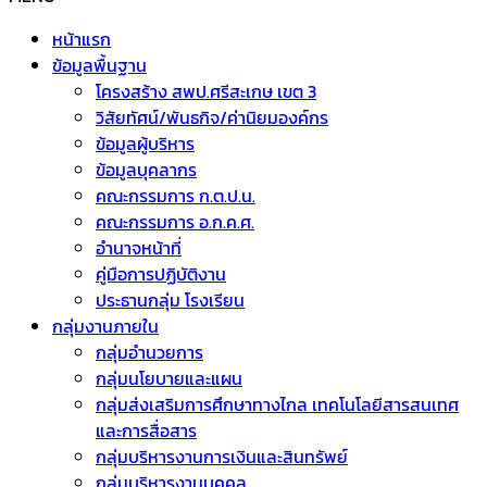
หน้าแรก
ข้อมูลพื้นฐาน
โครงสร้าง สพป.ศรีสะเกษ เขต 3
วิสัยทัศน์/พันธกิจ/ค่านิยมองค์กร
ข้อมูลผู้บริหาร
ข้อมูลบุคลากร
คณะกรรมการ ก.ต.ป.น.
คณะกรรมการ อ.ก.ค.ศ.
อำนาจหน้าที่
คู่มือการปฏิบัติงาน
ประธานกลุ่ม โรงเรียน
กลุ่มงานภายใน
กลุ่มอำนวยการ
กลุ่มนโยบายและแผน
กลุ่มส่งเสริมการศึกษาทางไกล เทคโนโลยีสารสนเทศ
และการสื่อสาร
กลุ่มบริหารงานการเงินและสินทรัพย์
กลุ่มบริหารงานบุคคล