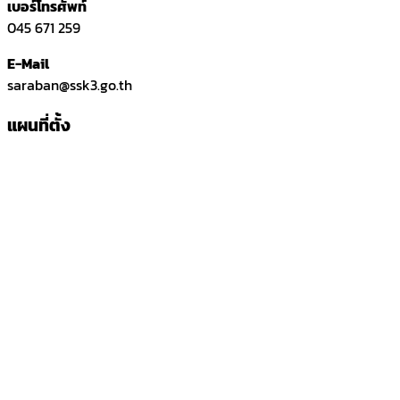
เบอร์โทรศัพท์
045 671 259
E-Mail
saraban@ssk3.go.th
แผนที่ตั้ง